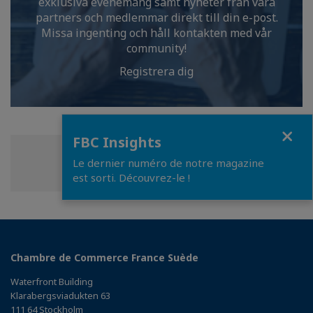
exklusiva evenemang samt nyheter från våra
partners och medlemmar direkt till din e-post.
Missa ingenting och håll kontakten med vår
community!
Registrera dig
Close
FBC Insights
Share
Share
Share
Share this page
Le dernier numéro de notre magazine
on
on
on
est sorti. Découvrez-le !
Facebook
Twitter
Linkedin
Chambre de Commerce France Suède
Waterfront Building
Klarabergsviadukten 63
111 64 Stockholm