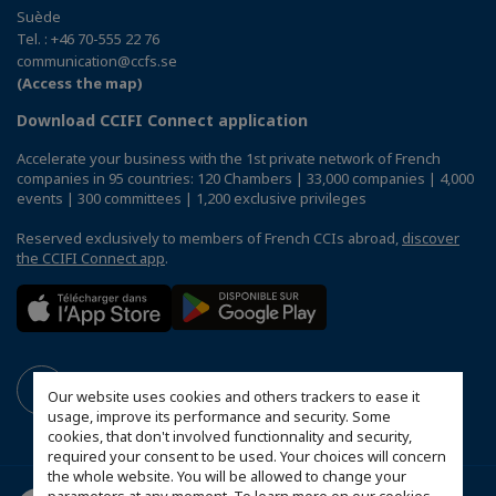
Suède
Tel. : +46 70-555 22 76
communication@ccfs.se
(Access the map)
Download CCIFI Connect application
Accelerate your business with the 1st private network of French
companies in 95 countries: 120 Chambers | 33,000 companies | 4,000
events | 300 committees | 1,200 exclusive privileges
Reserved exclusively to members of French CCIs abroad,
discover
the CCIFI Connect app
.
Our website uses cookies and others trackers to ease it
usage, improve its performance and security. Some
cookies, that don't involved functionnality and security,
required your consent to be used. Your choices will concern
the whole website. You will be allowed to change your