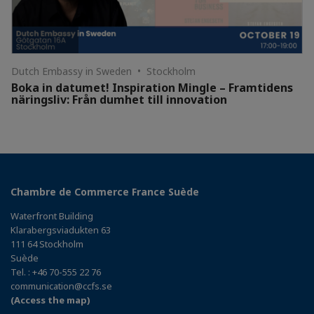
Dutch Embassy in Sweden • Stockholm
Boka in datumet! Inspiration Mingle – Framtidens
näringsliv: Från dumhet till innovation
Chambre de Commerce France Suède
Waterfront Building
Klarabergsviadukten 63
111 64 Stockholm
Suède
Tel. : +46 70-555 22 76
communication@ccfs.se
(Access the map)