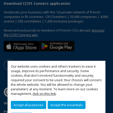
Download CCIFI Connect application
Accelerate your business with the 1st private network of French
companies in 95 countries: 120 Chambers | 33,000 companies | 4,000
events | 300 committees | 1,200 exclusive privileges
Reserved exclusively to members of French CCIs abroad,
discover
the CCIFI Connect app
.
Our website uses cookies and others trackers to ease it
usage, improve its performance and security. Some
cookies, that don't involved functionnality and security,
required your consent to be used. Your choices will concern
the whole website. You will be allowed to change your
parameters at any moment. To learn more on our cookies
management,
click on this link
.
Webbplatskarta
Mentions légales
Accept all purposes
Accept the essentials
Politique de confidentialité