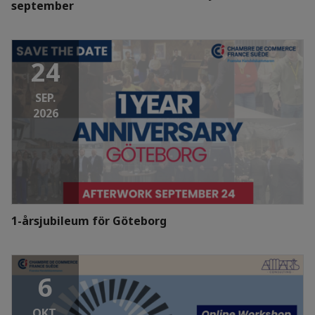
september
24
SEP.
2026
1-årsjubileum för Göteborg
6
OKT.