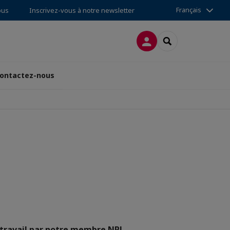
Français
ous
Inscrivez-vous à notre newsletter
CONNEXION
RECHERCHER
ontactez-nous
 travail par notre membre NPJ,