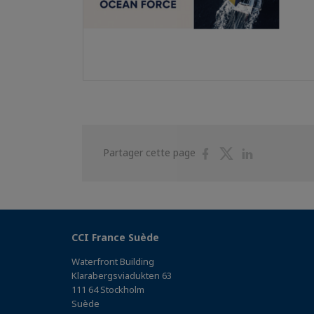
Partager
Partager
Partager
Partager cette page
sur
sur
sur
Facebook
Twitter
Linkedin
CCI France Suède
Waterfront Building
Klarabergsviadukten 63
111 64 Stockholm
Suède