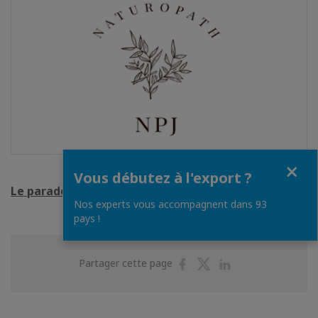
Fermer
Vous débutez à l'export ?
Le paradoxe des vacances - Chronique 1
Nos experts vous accompagnent dans 93
pays !
Partager
Partager
Partager
Partager cette page
sur
sur
sur
Facebook
Twitter
Linkedin