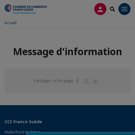
CONNEXION
RECHERCH
Men
Accueil
Message d'information
Partager
Partager
Partager
Partager cette page
sur
sur
sur
Facebook
Twitter
Linkedin
CCI France Suède
Waterfront Building