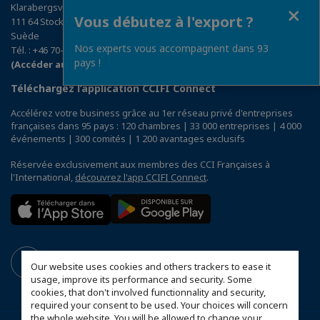
Fermer
Klarabergsviadukten 63
Vous débutez à l'export ?
111 64 Stockholm
Suède
Nos experts vous accompagnent dans 93
Tél. : +46 70-555 22 76
pays !
(Accéder au plan)
Téléchargez l’application CCIFI Connect
Accélérez votre business grâce au 1er réseau privé d'entreprises
françaises dans 95 pays : 120 chambres | 33 000 entreprises | 4 000
événements | 300 comités | 1 200 avantages exclusifs
Réservée exclusivement aux membres des CCI Françaises à
l'International,
découvrez l'app CCIFI Connect
.
Our website uses cookies and others trackers to ease it
usage, improve its performance and security. Some
cookies, that don't involved functionnality and security,
required your consent to be used. Your choices will concern
the whole website. You will be allowed to change your