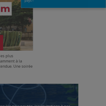
pays !
les plus
tamment à la
étendue. Une soirée