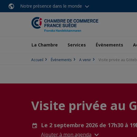
Notre présence dans le monde
La Chambre
Services
Évènements
A
Accueil
Évènements
A venir
Visite privée au Göt
Visite privée au
Le 2 septembre 2026 de 17h30 à 1
Ajouter à mon agenda