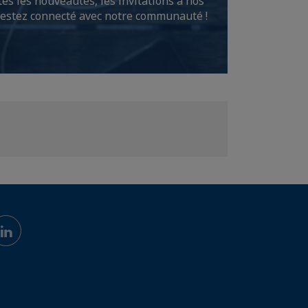
es les nouveautés, les invitations à nos
 restez connecté avec notre communauté !