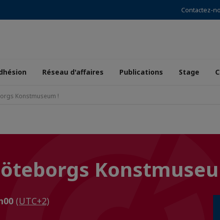
Contactez-n
dhésion
Réseau d'affaires
Publications
Stage
C
eborgs Konstmuseum !
 Göteborgs Konstmuseu
9h00
(UTC+2)