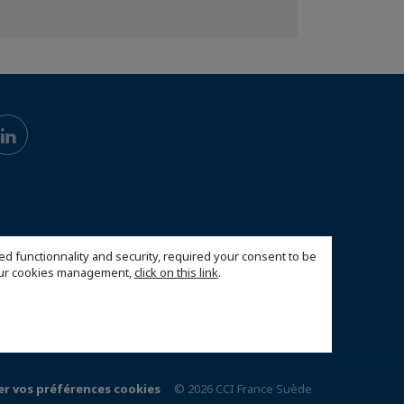
ed functionnality and security, required your consent to be
 our cookies management,
click on this link
.
er vos préférences cookies
© 2026 CCI France Suède