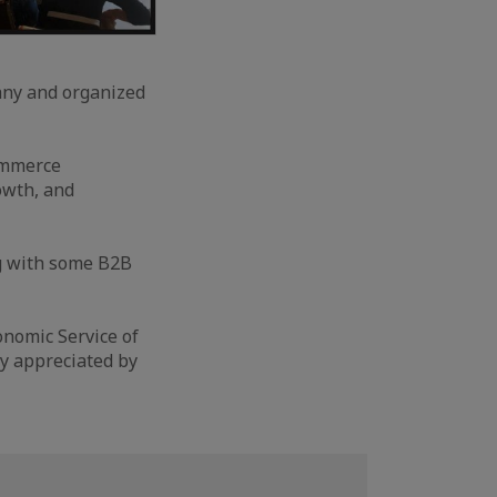
any and organized
ommerce
owth, and
ng with some B2B
nomic Service of
ry appreciated by