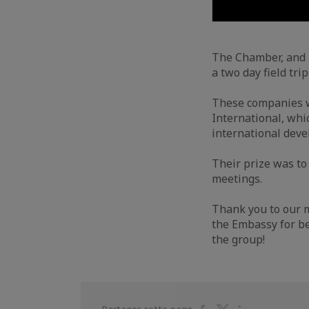
The Chamber, and 
a two day field tri
These companies w
International, whi
international dev
Their prize was t
meetings.
Thank you to our 
the Embassy for be
the group!
Partager
Partager
Partager