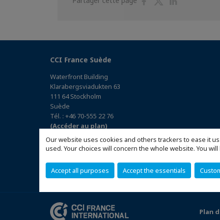
Partager cette page
sur
sur
sur
Facebook
Twitter
Linkedin
CCI France Suède
Waterfront Building
Klarabergsviadukten 63
111 64 Stockholm
Suède
Tél. : +46 70-555 22 76
(Accéder au plan)
Our website uses cookies and others trackers to ease it us
used. Your choices will concern the whole website. You w
Accept all purposes
Accept the essentials
Custo
Plan d