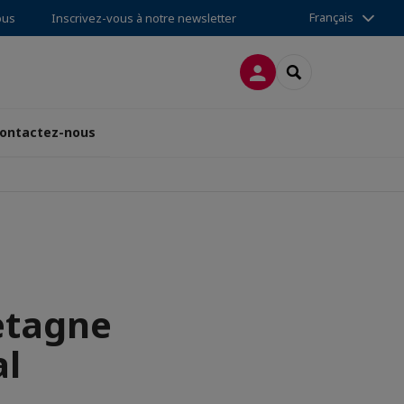
Français
ous
Inscrivez-vous à notre newsletter
CONNEXION
RECHERCHER
ontactez-nous
etagne
al