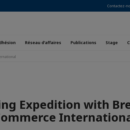
Contactez-n
dhésion
Réseau d'affaires
Publications
Stage
C
ernational
ing Expedition with Br
ommerce Internation