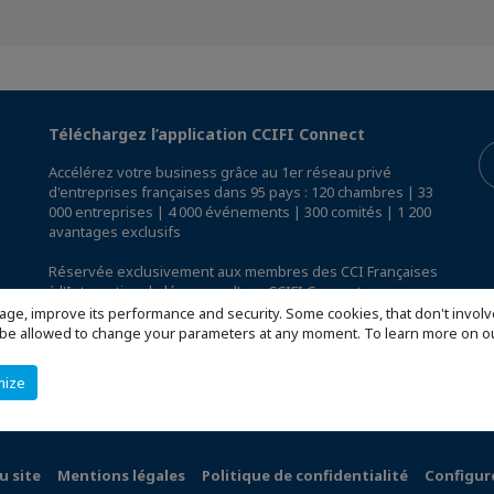
Téléchargez l’application CCIFI Connect
Accélérez votre business grâce au 1er réseau privé
d'entreprises françaises dans 95 pays : 120 chambres | 33
000 entreprises | 4 000 événements | 300 comités | 1 200
avantages exclusifs
Réservée exclusivement aux membres des CCI Françaises
à l'International,
découvrez l'app CCIFI Connect
.
age, improve its performance and security. Some cookies, that don't involv
ill be allowed to change your parameters at any moment. To learn more on
mize
u site
Mentions légales
Politique de confidentialité
Configur