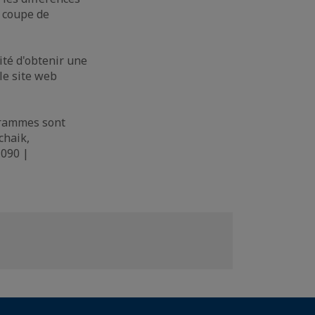
e coupe de
ité d'obtenir une
le site web
grammes sont
chaik,
 090 |