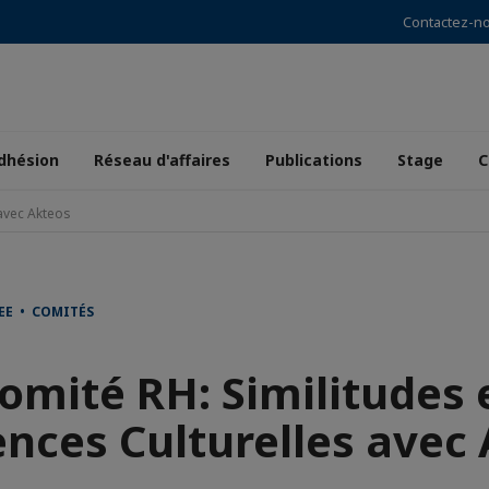
Contactez-n
dhésion
Réseau d'affaires
Publications
Stage
C
 avec Akteos
EE • COMITÉS
omité RH: Similitudes 
ences Culturelles avec