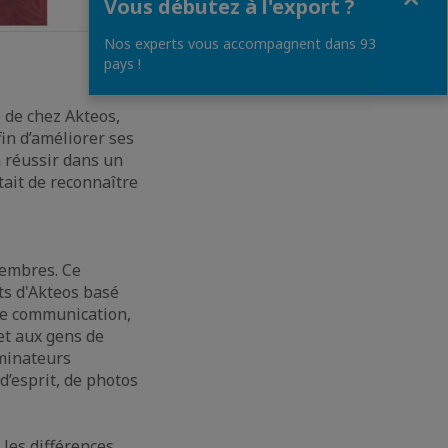
Vous débutez à l'export ?
Nos experts vous accompagnent dans 93
pays !
 de chez Akteos,
fin d’améliorer ses
 réussir dans un
tait de reconnaître
membres. Ce
ts d'Akteos basé
 de communication,
et aux gens de
ominateurs
d’esprit, de photos
 les différences