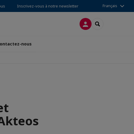
Français
ous
Inscrivez-vous à notre newsletter
CONNEXION
RECHERCHER
ontactez-nous
et
 Akteos