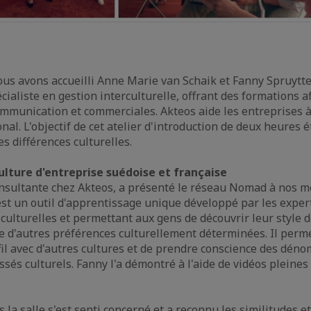
us avons accueilli Anne Marie van Schaik et Fanny Spruytte
ialiste en gestion interculturelle, offrant des formations a
munication et commerciales. Akteos aide les entreprises à
nal. L'objectif de cet atelier d'introduction de deux heures é
es différences culturelles.
ulture d'entreprise suédoise et française
onsultante chez Akteos, a présenté le réseau Nomad à nos 
 est un outil d'apprentissage unique développé par les exper
culturelles et permettant aux gens de découvrir leur style
que d'autres préférences culturellement déterminées. Il perm
il avec d'autres cultures et de prendre conscience des dén
és culturels. Fanny l'a démontré à l'aide de vidéos pleines 
la salle s'est senti concerné et a reconnu les similitudes et