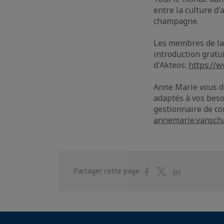
entre la culture d'
champagne.
Les membres de la 
introduction grat
d'Akteos:
https://
Anne Marie vous do
adaptés à vos beso
gestionnaire de co
annemarie.vanscha
Partager
Partager
Partager
Partager cette page
sur
sur
sur
Facebook
Twitter
Linkedin