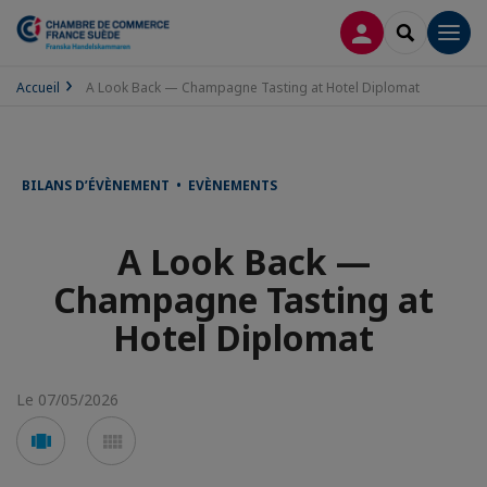
CONNEXION
RECHERCH
Men
Accueil
A Look Back — Champagne Tasting at Hotel Diplomat
BILANS D’ÉVÈNEMENT • EVÈNEMENTS
A Look Back —
Champagne Tasting at
Hotel Diplomat
Le 07/05/2026
Voir
Voir
en
en
mode
mode