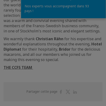
the world of champagne, discovering hidden gems
Nos experts vous accompagnent dans 93
rarely found on the Swedish market, paired with a
pays !
selection of delicious canapés. More than a tasting, it
was a warm and convivial evening shared with
members of the Franco-Swedish business community,
in one of Stockholm's most iconic and elegant settings.
We warmly thank
Christian Rähn
for his expertise and
wonderful explanations throughout the evening,
Hotel
Diplomat
for their hospitality,
Bridor
for the delicious
macarons, and all our members who joined us for
making this evening so special.
THE CCFS TEAM
Partager
Partager
Partager
Partager cette page
sur
sur
sur
Facebook
Twitter
Linkedin