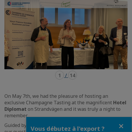
carousel
mosaïque
1
/
14
On May 7th, we had the pleasure of hosting an
exclusive Champagne Tasting at the magnificent
Hotel
Diplomat
on Strandvägen and it was truly a night to
remember.
Fermer
Guided by
Christian Rähn
from
Champagne Voyage
,
Vous débutez à l'export ?
our guests embarked on a wonderful journey through